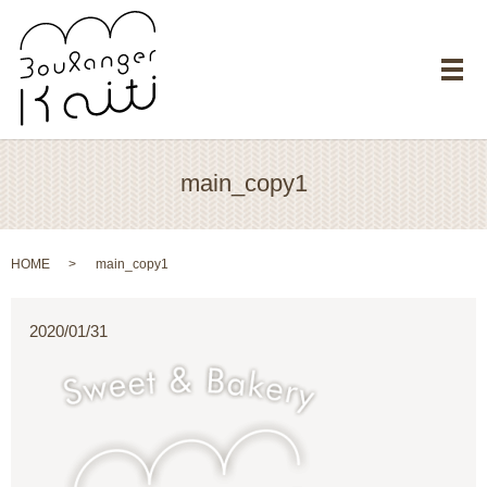
メ
main_copy1
HOME
main_copy1
2020/01/31