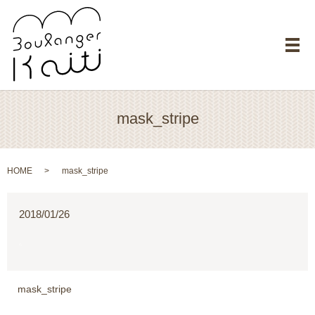
メ
mask_stripe
HOME
mask_stripe
2018/01/26
mask_stripe