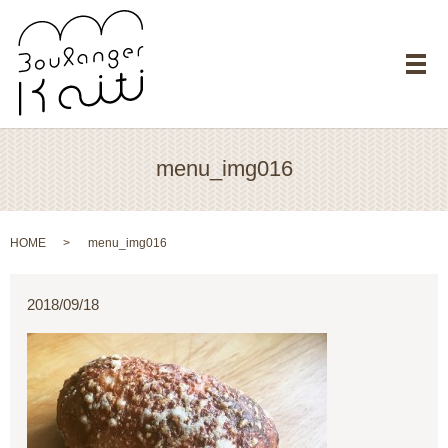
メ
menu_img016
HOME
menu_img016
2018/09/18