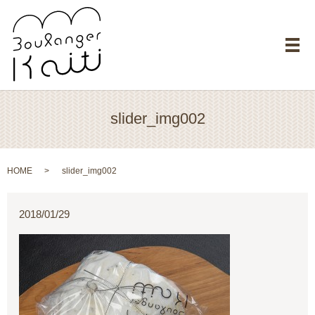
メ
slider_img002
HOME
slider_img002
2018/01/29